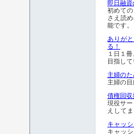
即日融資
初めての
さえ読め
能です。
ありがと
る！
１日１冊
目指して
主婦のた
主婦の目
債権回収
現役サー
えしてま
キャッシ
キャッシ