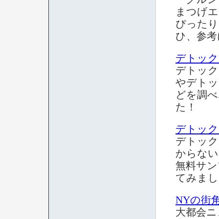
まつげエ
ぴったり
ひ、参考
デトック
デトック
やデトッ
どを調べ
た！
デトック
デトック
からない
無料サン
てみまし
NYの街
大都会ニ