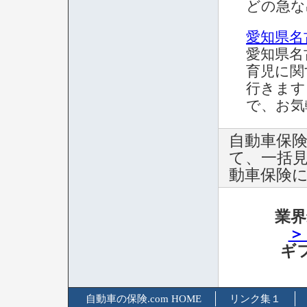
どの急な
愛知県名
愛知県名
育児に関
行きます
で、お気
自動車保
て、一括
動車保険
業界
＞
ギ
自動車の保険.com HOME
リンク集１