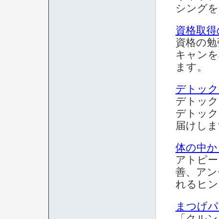
シングを
資格取得
資格の勉
キャンを
ます。
デトック
デトック
デトック
届けしま
体の中か
アトピー
善、アン
れるヒン
まつげパ
「クルン